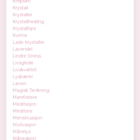
Krepsen
Krystall
Krystaller
Krystallhealing
Krystalltips
Kvinne
Lade Krystaller
Lavendel
Lindre Stress
Livsglede
Livskvalitet
Lysbærer
Løven
Magisk Tenkning
Manifistere
Meditasjon
Meditere
Menstruasjon
Motivasjon
Månelys
Måneskinn