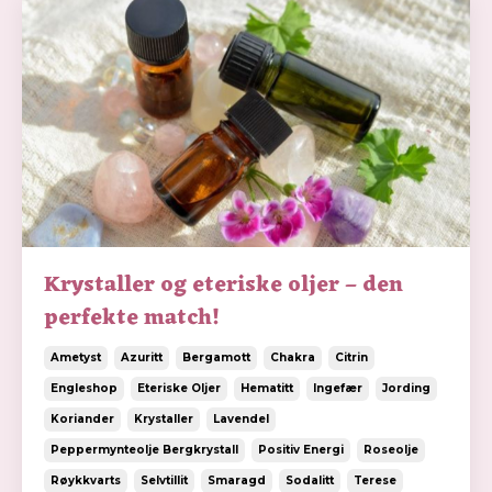
Krystaller og eteriske oljer – den
perfekte match!
Ametyst
Azuritt
Bergamott
Chakra
Citrin
Engleshop
Eteriske Oljer
Hematitt
Ingefær
Jording
Koriander
Krystaller
Lavendel
Peppermynteolje Bergkrystall
Positiv Energi
Roseolje
Røykkvarts
Selvtillit
Smaragd
Sodalitt
Terese