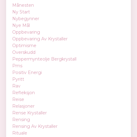
Månesten
Ny Start
Nybegynner
Nye Mål
Oppbevaring
Oppbevaring Av Krystaller
Optimisme
Overskudd
Peppermynteolje Bergkrystall
Pms
Positiv Energi
Pyritt
Rav
Refleksjon
Reise
Relasjoner
Rense Krystaller
Rensing
Rensing Av Krystaller
Rituale