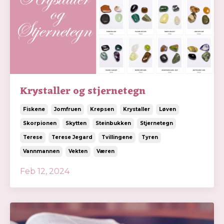
Krystaller og stjernetegn
Fiskene
Jomfruen
Krepsen
Krystaller
Løven
Skorpionen
Skytten
Steinbukken
Stjernetegn
Terese
Terese Jegard
Tvillingene
Tyren
Vannmannen
Vekten
Væren
Feb 12, 2024