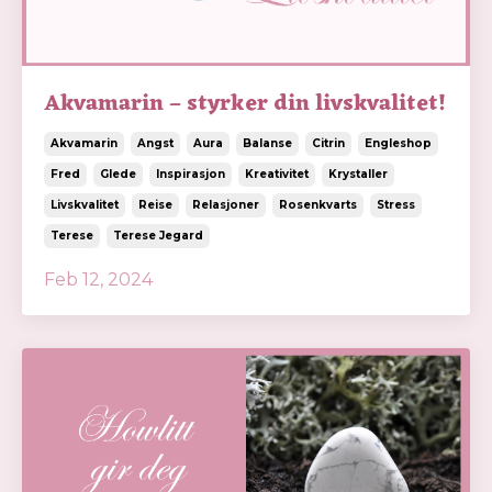
Akvamarin – styrker din livskvalitet!
Akvamarin
Angst
Aura
Balanse
Citrin
Engleshop
Fred
Glede
Inspirasjon
Kreativitet
Krystaller
Livskvalitet
Reise
Relasjoner
Rosenkvarts
Stress
Terese
Terese Jegard
Feb 12, 2024