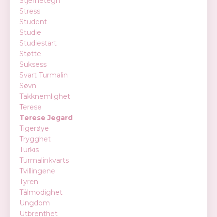
Stjernetegn
Stress
Student
Studie
Studiestart
Støtte
Suksess
Svart Turmalin
Søvn
Takknemlighet
Terese
Terese Jegard
Tigerøye
Trygghet
Turkis
Turmalinkvarts
Tvillingene
Tyren
Tålmodighet
Ungdom
Utbrenthet