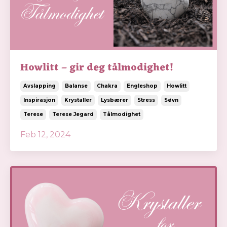
Howlitt – gir deg tålmodighet!
Avslapping
Balanse
Chakra
Engleshop
Howlitt
Inspirasjon
Krystaller
Lysbærer
Stress
Søvn
Terese
Terese Jegard
Tålmodighet
Feb 12, 2024