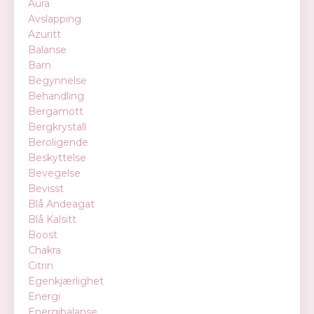
Aura
Avslapping
Azuritt
Balanse
Barn
Begynnelse
Behandling
Bergamott
Bergkrystall
Beroligende
Beskyttelse
Bevegelse
Bevisst
Blå Andeagat
Blå Kalsitt
Boost
Chakra
Citrin
Egenkjærlighet
Energi
Energibalanse