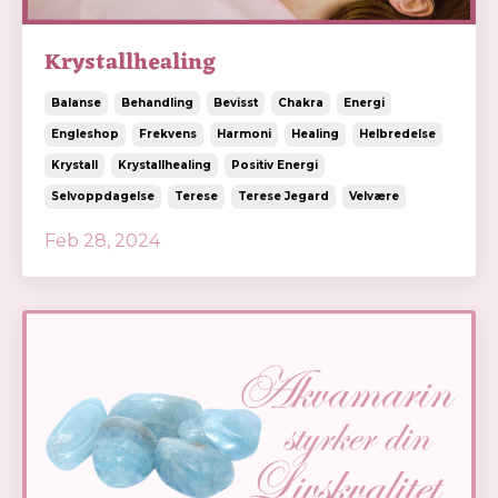
Krystallhealing
Balanse
Behandling
Bevisst
Chakra
Energi
Engleshop
Frekvens
Harmoni
Healing
Helbredelse
Krystall
Krystallhealing
Positiv Energi
Selvoppdagelse
Terese
Terese Jegard
Velvære
Feb 28, 2024