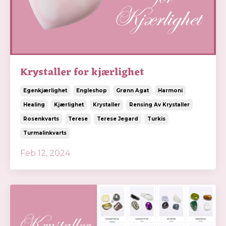
Krystaller for kjærlighet
Egenkjærlighet
Engleshop
Grønn Agat
Harmoni
Healing
Kjærlighet
Krystaller
Rensing Av Krystaller
Rosenkvarts
Terese
Terese Jegard
Turkis
Turmalinkvarts
Feb 12, 2024