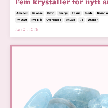
Fem krystaller for nytt å
Ametyst
Balanse
Citrin
Energi
Fokus
Glede
Grønn A
Ny Start
Nye Mål
Overskudd
Rituale
Ro
Ønsker
Jan 01, 2026