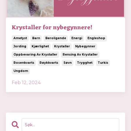
Krystaller for nybegynnere!
Ametyst
Barn
Beroligende
Energi
Engleshop
Jording
Kjærlighet
Krystaller
Nybegynner
Oppbevaring Av Krystaller
Rensing Av Krystaller
Rosenkvarts
Røykkvarts
Søvn
Trygghet
Turkis
Ungdom
Feb 12, 2024