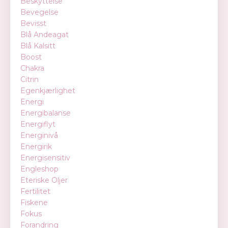
Beskyttelse
Bevegelse
Bevisst
Blå Andeagat
Blå Kalsitt
Boost
Chakra
Citrin
Egenkjærlighet
Energi
Energibalanse
Energiflyt
Energinivå
Energirik
Energisensitiv
Engleshop
Eteriske Oljer
Fertilitet
Fiskene
Fokus
Forandring