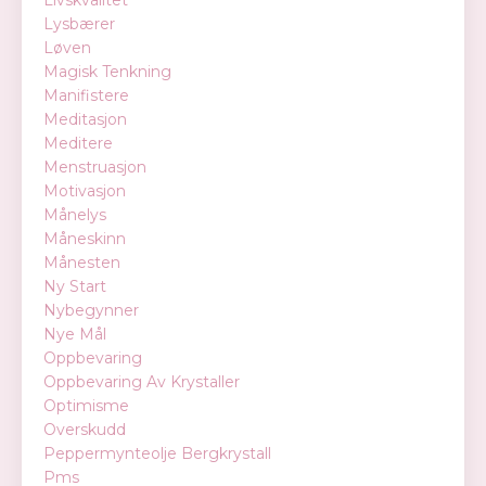
Livskvalitet
Lysbærer
Løven
Magisk Tenkning
Manifistere
Meditasjon
Meditere
Menstruasjon
Motivasjon
Månelys
Måneskinn
Månesten
Ny Start
Nybegynner
Nye Mål
Oppbevaring
Oppbevaring Av Krystaller
Optimisme
Overskudd
Peppermynteolje Bergkrystall
Pms