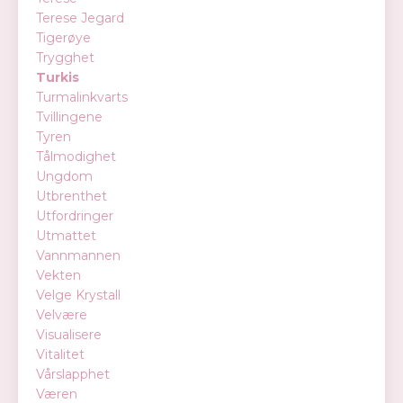
Terese Jegard
Tigerøye
Trygghet
Turkis
Turmalinkvarts
Tvillingene
Tyren
Tålmodighet
Ungdom
Utbrenthet
Utfordringer
Utmattet
Vannmannen
Vekten
Velge Krystall
Velvære
Visualisere
Vitalitet
Vårslapphet
Væren