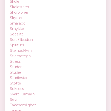
Skole
Skolestaret
Skorpionen
Skytten
Smaragd
Smykke
Sodalitt
Sort Obsidian
Spirituell
Steinbukken
Stjernetegn
Stress
Student
Studie
Studiestart
Støtte
Suksess
Svart Turmalin
Søvn
Takknemlighet
Terese