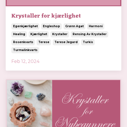
Krystaller for kjærlighet
Egenkjærlighet
Engleshop
Grønn Agat
Harmoni
Healing
Kjærlighet
Krystaller
Rensing Av Krystaller
Rosenkvarts
Terese
Terese Jegard
Turkis
Turmalinkvarts
Feb 12, 2024