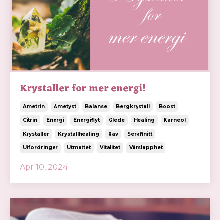
Krystaller for mer energi!
Ametrin
Ametyst
Balanse
Bergkrystall
Boost
Citrin
Energi
Energiflyt
Glede
Healing
Karneol
Krystaller
Krystallhealing
Rav
Serafinitt
Utfordringer
Utmattet
Vitalitet
Vårslapphet
Apr 10, 2024