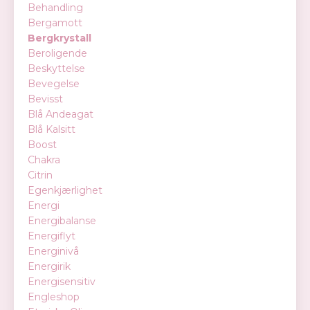
Behandling
Bergamott
Bergkrystall
Beroligende
Beskyttelse
Bevegelse
Bevisst
Blå Andeagat
Blå Kalsitt
Boost
Chakra
Citrin
Egenkjærlighet
Energi
Energibalanse
Energiflyt
Energinivå
Energirik
Energisensitiv
Engleshop