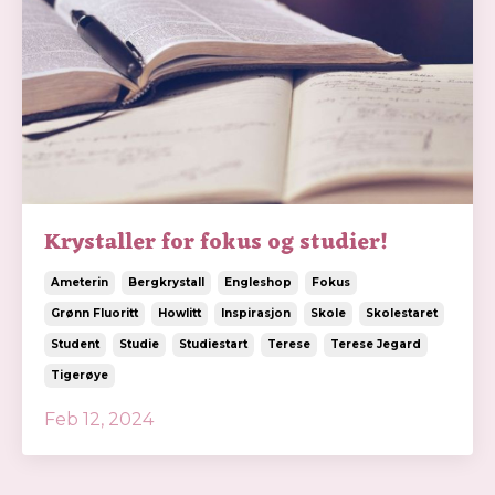
Krystaller for fokus og studier!
Ameterin
Bergkrystall
Engleshop
Fokus
Grønn Fluoritt
Howlitt
Inspirasjon
Skole
Skolestaret
Student
Studie
Studiestart
Terese
Terese Jegard
Tigerøye
Feb 12, 2024