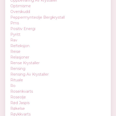
Oppbevaring Av Krystaller
Optimisme
Overskudd
Peppermynteolje Bergkrystall
Pms
Positiv Energi
Pyritt
Rav
Refleksjon
Reise
Relasjoner
Rense Krystaller
Rensing
Rensing Av Krystaller
Rituale
Ro
Rosenkvarts
Roseolje
Rød Jaspis
Røkelse
Røykkvarts