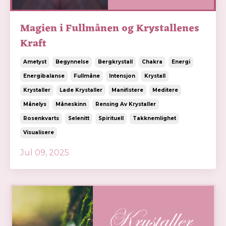
Magien i Fullmånen og Krystallenes
Kraft
Ametyst
Begynnelse
Bergkrystall
Chakra
Energi
Energibalanse
Fullmåne
Intensjon
Krystall
Krystaller
Lade Krystaller
Manifistere
Meditere
Månelys
Måneskinn
Rensing Av Krystaller
Rosenkvarts
Selenitt
Spirituell
Takknemlighet
Visualisere
Jul 09, 2025