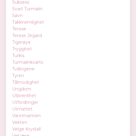
Suksess
Svart Turmalin
Søvn
Takknemlighet
Terese
Terese Jegard
Tigerøye
Trygghet
Turkis
Turmalinkvarts
Tvillingene
Tyren
Tålmodighet
Ungdom
Utbrenthet
Utfordringer
Utmattet
Vannmannen
Vekten
Velge Krystall
Velvære