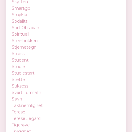
Skytten
Smaragd
Smykke
Sodalitt
Sort Obsidian
Spirituell
Steinbukken
Stjernetegn
Stress
Student
Studie
Studiestart
Støtte
Suksess
Svart Turmalin
Søvn
Takknemlighet
Terese
Terese Jegard
Tigerøye
Trygghet