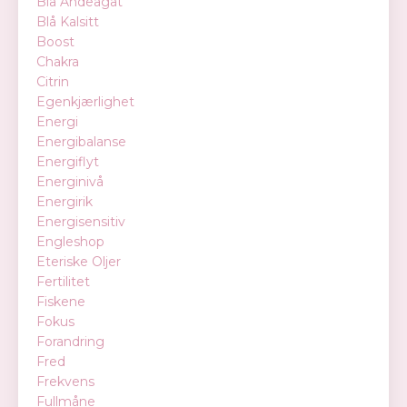
Blå Andeagat
Blå Kalsitt
Boost
Chakra
Citrin
Egenkjærlighet
Energi
Energibalanse
Energiflyt
Energinivå
Energirik
Energisensitiv
Engleshop
Eteriske Oljer
Fertilitet
Fiskene
Fokus
Forandring
Fred
Frekvens
Fullmåne