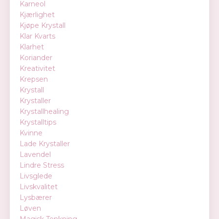
Karneol
Kjærlighet
Kjøpe Krystall
Klar Kvarts
Klarhet
Koriander
Kreativitet
Krepsen
Krystall
Krystaller
Krystallhealing
Krystalltips
Kvinne
Lade Krystaller
Lavendel
Lindre Stress
Livsglede
Livskvalitet
Lysbærer
Løven
Magisk Tenkning