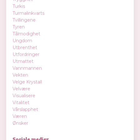
Turkis
Turmalinkvarts
Tvillingene
Tyren
Tålmodighet
Ungdom
Utbrenthet
Utfordringer
Utmattet
Vannmannen
Vekten
Velge Krystall
Velvære
Visualisere
Vitalitet
Vårslapphet
Væren
Ønsker
Sosiale medier