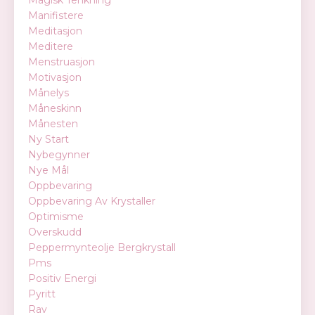
Manifistere
Meditasjon
Meditere
Menstruasjon
Motivasjon
Månelys
Måneskinn
Månesten
Ny Start
Nybegynner
Nye Mål
Oppbevaring
Oppbevaring Av Krystaller
Optimisme
Overskudd
Peppermynteolje Bergkrystall
Pms
Positiv Energi
Pyritt
Rav