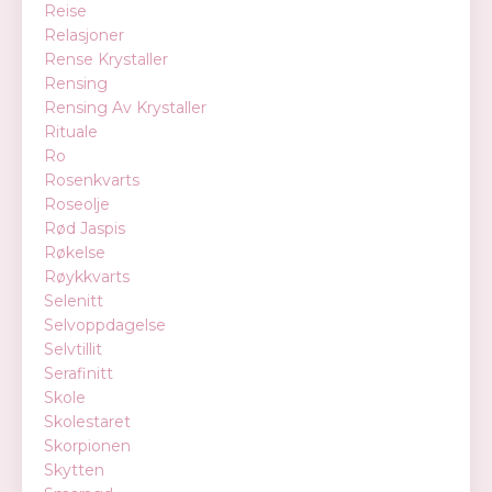
Reise
Relasjoner
Rense Krystaller
Rensing
Rensing Av Krystaller
Rituale
Ro
Rosenkvarts
Roseolje
Rød Jaspis
Røkelse
Røykkvarts
Selenitt
Selvoppdagelse
Selvtillit
Serafinitt
Skole
Skolestaret
Skorpionen
Skytten