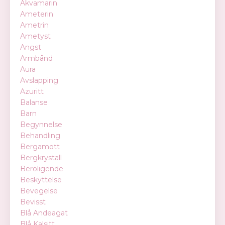
Akvamarin
Ameterin
Ametrin
Ametyst
Angst
Armbånd
Aura
Avslapping
Azuritt
Balanse
Barn
Begynnelse
Behandling
Bergamott
Bergkrystall
Beroligende
Beskyttelse
Bevegelse
Bevisst
Blå Andeagat
Blå Kalsitt