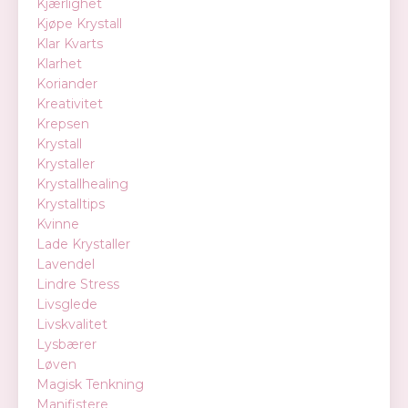
Kjærlighet
Kjøpe Krystall
Klar Kvarts
Klarhet
Koriander
Kreativitet
Krepsen
Krystall
Krystaller
Krystallhealing
Krystalltips
Kvinne
Lade Krystaller
Lavendel
Lindre Stress
Livsglede
Livskvalitet
Lysbærer
Løven
Magisk Tenkning
Manifistere