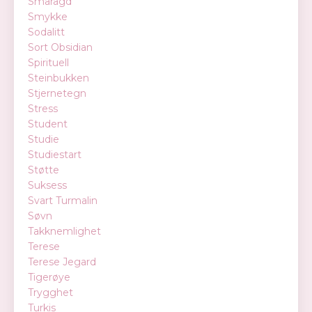
Smaragd
Smykke
Sodalitt
Sort Obsidian
Spirituell
Steinbukken
Stjernetegn
Stress
Student
Studie
Studiestart
Støtte
Suksess
Svart Turmalin
Søvn
Takknemlighet
Terese
Terese Jegard
Tigerøye
Trygghet
Turkis