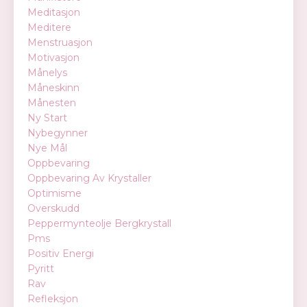
Meditasjon
Meditere
Menstruasjon
Motivasjon
Månelys
Måneskinn
Månesten
Ny Start
Nybegynner
Nye Mål
Oppbevaring
Oppbevaring Av Krystaller
Optimisme
Overskudd
Peppermynteolje Bergkrystall
Pms
Positiv Energi
Pyritt
Rav
Refleksjon