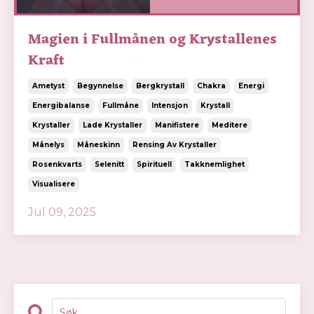
Magien i Fullmånen og Krystallenes
Kraft
Ametyst
Begynnelse
Bergkrystall
Chakra
Energi
Energibalanse
Fullmåne
Intensjon
Krystall
Krystaller
Lade Krystaller
Manifistere
Meditere
Månelys
Måneskinn
Rensing Av Krystaller
Rosenkvarts
Selenitt
Spirituell
Takknemlighet
Visualisere
Jul 09, 2025