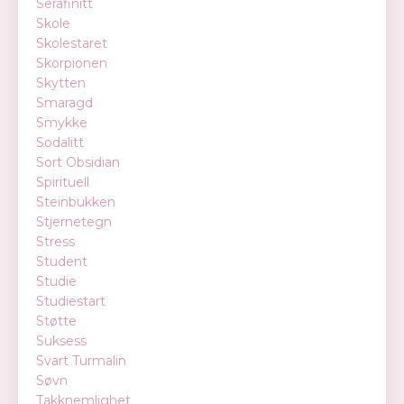
Serafinitt
Skole
Skolestaret
Skorpionen
Skytten
Smaragd
Smykke
Sodalitt
Sort Obsidian
Spirituell
Steinbukken
Stjernetegn
Stress
Student
Studie
Studiestart
Støtte
Suksess
Svart Turmalin
Søvn
Takknemlighet