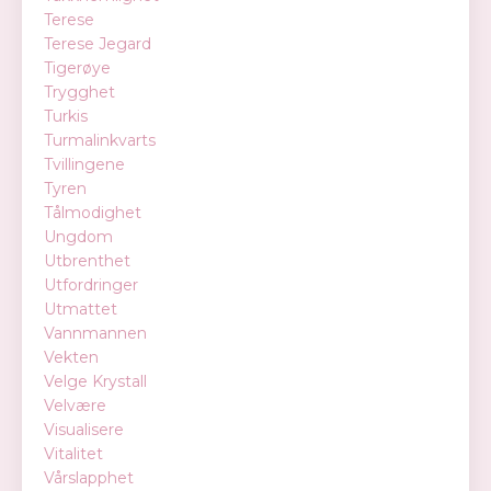
Terese
Terese Jegard
Tigerøye
Trygghet
Turkis
Turmalinkvarts
Tvillingene
Tyren
Tålmodighet
Ungdom
Utbrenthet
Utfordringer
Utmattet
Vannmannen
Vekten
Velge Krystall
Velvære
Visualisere
Vitalitet
Vårslapphet