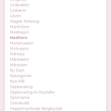
Livskvalitet
Lysbærer
Løven
Magisk Tenkning
Manifistere
Meditasjon
Meditere
Menstruasjon
Motivasjon
Månelys
Måneskinn
Månesten
Ny Start
Nybegynner
Nye Mål
Oppbevaring
Oppbevaring Av Krystaller
Optimisme
Overskudd
Peppermynteolje Bergkrystall