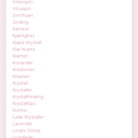
Intensjon
Intuisjon
Jomfruen
Jording
Karneol
Kjærlighet
Kjøpe Krystall
Klar Kvarts
Klarhet
Koriander
Kreativitet
Krepsen
Krystall
Krystaller
Krystallhealing
Krystalltips
Kvinne
Lade Krystaller
Lavendel
Lindre Stress
Livsglede