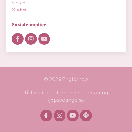
Væren
Ønsker
Sosiale medier
© 2026 Engleshop
Til forsiden
Personvernerklæring
Kjøpsbetingelser
Powered by Kajabi