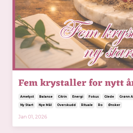
Fem krystaller for nytt å
Ametyst
Balanse
Citrin
Energi
Fokus
Glede
Grønn A
Ny Start
Nye Mål
Overskudd
Rituale
Ro
Ønsker
Jan 01, 2026