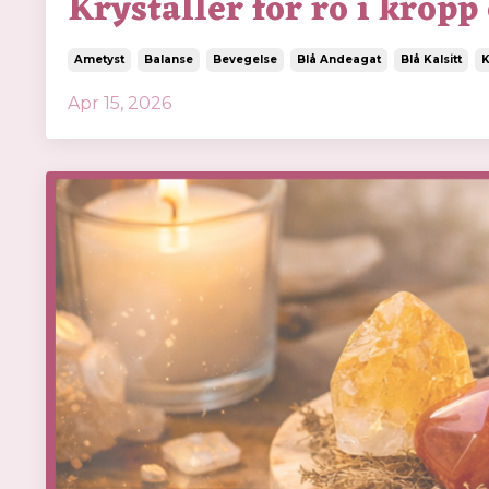
Krystaller for ro i kropp
Ametyst
Balanse
Bevegelse
Blå Andeagat
Blå Kalsitt
K
Apr 15, 2026