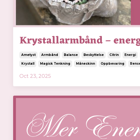
Krystallarmbånd – energ
Ametyst
Armbånd
Balanse
Beskyttelse
Citrin
Energi
Krystall
Magisk Tenkning
Måneskinn
Oppbevaring
Rense
Oct 23, 2025