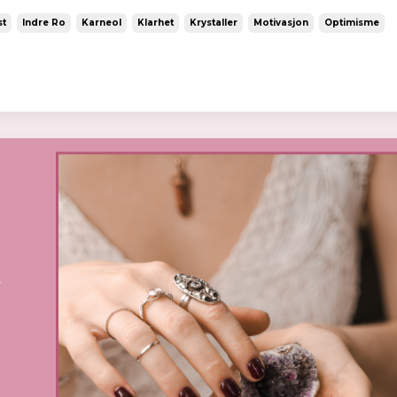
st
Indre Ro
Karneol
Klarhet
Krystaller
Motivasjon
Optimisme