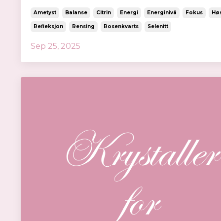
Ametyst
Balanse
Citrin
Energi
Energinivå
Fokus
Hø
Refleksjon
Rensing
Rosenkvarts
Selenitt
Sep 25, 2025