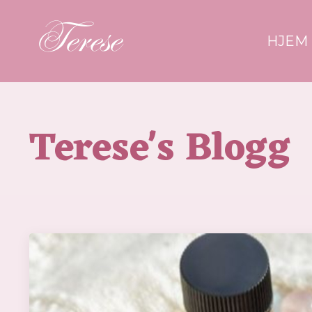
HJEM
Terese's Blogg