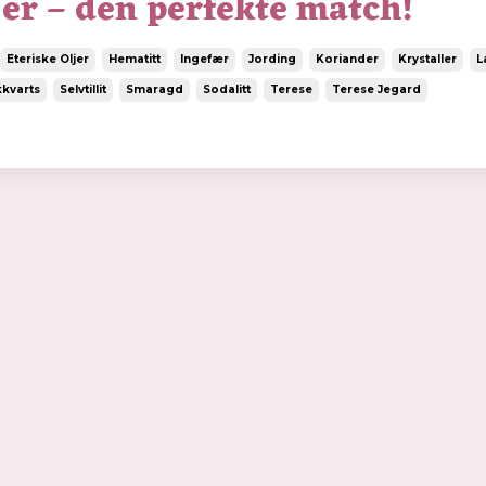
jer – den perfekte match!
Eteriske Oljer
Hematitt
Ingefær
Jording
Koriander
Krystaller
L
kvarts
Selvtillit
Smaragd
Sodalitt
Terese
Terese Jegard